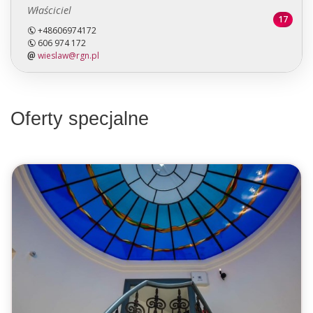
Właściciel
17
+48606974172
606 974 172
wieslaw@rgn.pl
Oferty specjalne