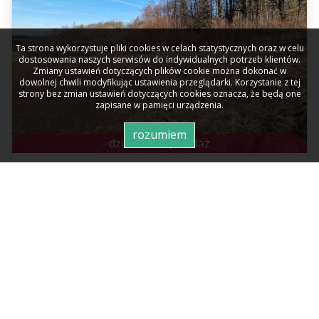
Ta strona wykorzystuje pliki cookies w celach statystycznych oraz w celu
dostosowania naszych serwisów do indywidualnych potrzeb klientów.
Zmiany ustawień dotyczących plików cookie można dokonać w
dowolnej chwili modyfikując ustawienia przeglądarki. Korzystanie z tej
strony bez zmian ustawień dotyczących cookies oznacza, że będą one
zapisane w pamięci urządzenia.
rozumiem
działka na sprzedaż
Jasienica, Łazy
2
3 193,00 m
|
30,07 zł
96 000 zł PLN