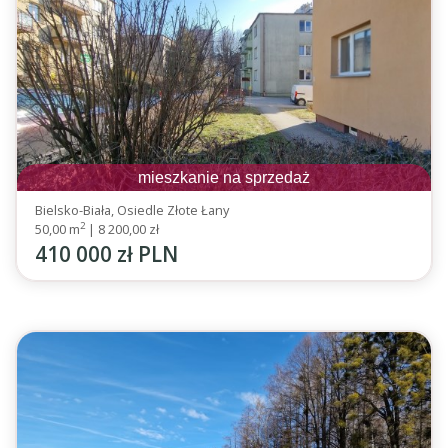
mieszkanie na sprzedaż
Bielsko-Biała, Osiedle Złote Łany
2
50,00 m
|
8 200,00 zł
410 000 zł PLN