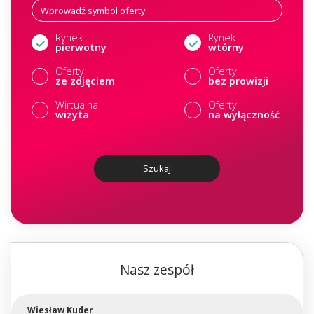
Rynek
Rynek
pierwotny
wtórny
Oferty
Oferty
ze zdjęciem
bez prowizji
Wirtualna
Oferty
wizyta
na wyłączność
Szukaj
Nasz zespół
Wiesław Kuder