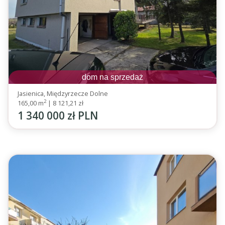
dom na sprzedaż
Jasienica, Międzyrzecze Dolne
2
165,00 m
|
8 121,21 zł
1 340 000 zł PLN